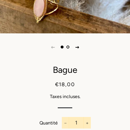
Bague
Prix
Prix
€18,00
régulier
réduit
Taxes incluses.
Quantité