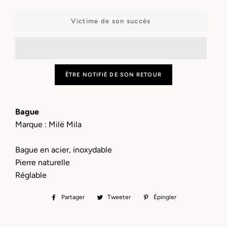
−
+
Victime de son succès
ÊTRE NOTIFIÉ DE SON RETOUR
Bague
Marque : Milë Mila
Bague en acier, inoxydable
Pierre naturelle
Réglable
Partager
Partager
Tweeter
Tweeter
Épingler
Épingler
sur
sur
sur
Facebook
Twitter
Pinterest