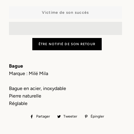
−
+
Victime de son succès
ÊTRE NOTIFIÉ DE SON RETOUR
Bague
Marque : Milë Mila
Bague en acier, inoxydable
Pierre naturelle
Réglable
Partager
Partager
Tweeter
Tweeter
Épingler
Épingler
sur
sur
sur
Facebook
Twitter
Pinterest