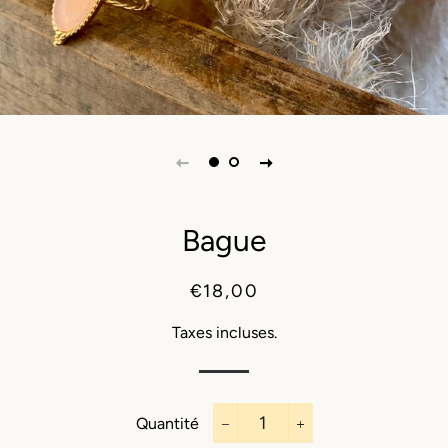
Bague
Prix
Prix
€18,00
régulier
réduit
Taxes incluses.
Quantité