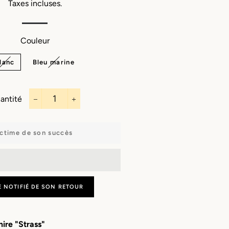
Capes
Bandeaux
Taxes incluses.
Porte-monnaie
Sautoirs
Écharpes
Boucles
d'oreilles
Couleur
Masques
Charms & bijoux
Manchettes
lanc
Bleu marine
à personnaliser
Porte clefs
antité
−
+
ctime de son succès
E NOTIFIÉ DE SON RETOUR
ire "Strass"