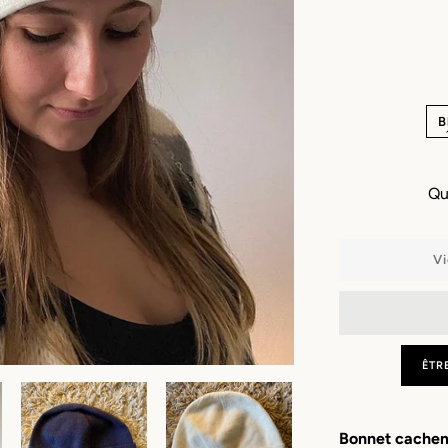
B
Qu
Vi
ÊTR
Bonnet cachem