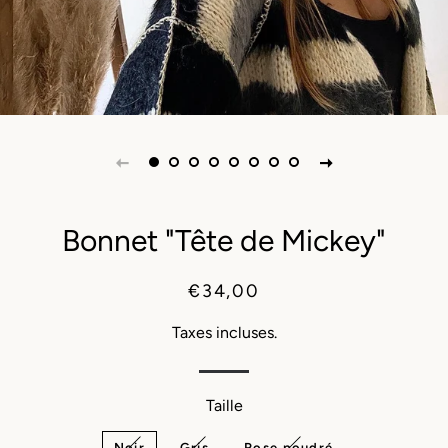
Bonnet "Tête de Mickey"
Prix
Prix
€34,00
régulier
réduit
Taxes incluses.
Taille
Noir
Gris
Rose poudré