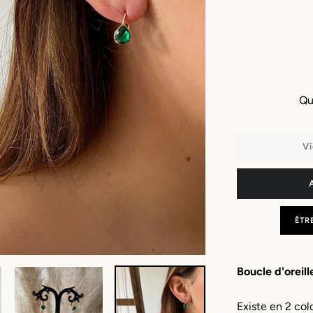
Qu
Vi
ÊTR
Boucle d'oreill
Existe en 2 col