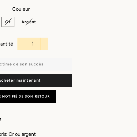
Capes
Bandeaux
Porte-monnaie
Sautoirs
Couleur
Écharpes
Boucles
Or
Argent
d'oreilles
Masques
Charms & bijoux
Manchettes
à personnaliser
antité
Porte clefs
−
+
ctime de son succès
Acheter maintenant
E NOTIFIÉ DE SON RETOUR
e
oris: Or ou argent