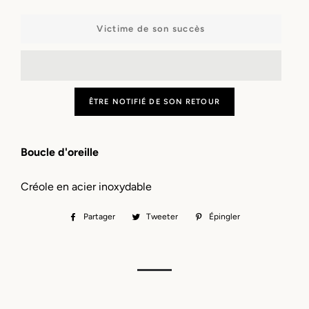
−
+
Victime de son succès
ÊTRE NOTIFIÉ DE SON RETOUR
Boucle d'oreille
Créole en acier inoxydable
Partager
Partager
Tweeter
Tweeter
Épingler
Épingler
sur
sur
sur
Facebook
Twitter
Pinterest