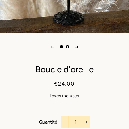
Boucle d'oreille
Prix
Prix
€24,00
régulier
réduit
Taxes incluses.
Quantité