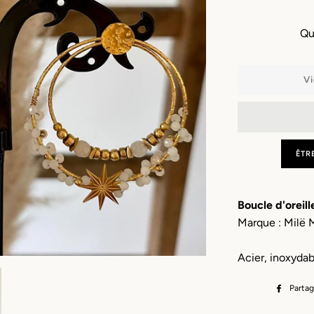
Qu
Vi
ÊTR
Boucle d'oreil
Marque : Milë 
Acier, inoxydab
Partag