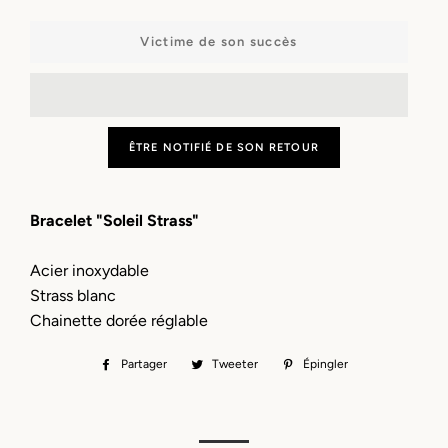
−
+
Victime de son succès
ÊTRE NOTIFIÉ DE SON RETOUR
Bracelet "Soleil Strass"
Acier inoxydable
Strass blanc
Chainette dorée réglable
Partager
Partager
Tweeter
Tweeter
Épingler
Épingler
sur
sur
sur
Facebook
Twitter
Pinterest