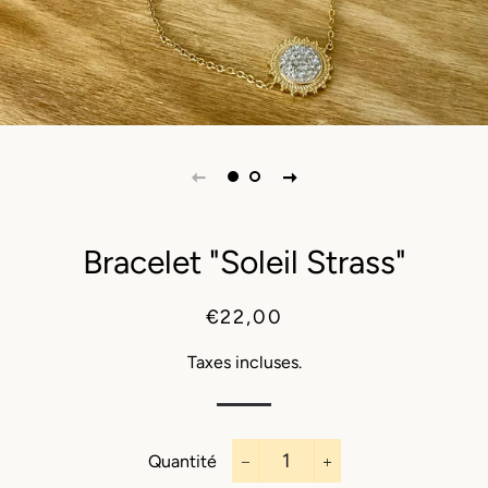
Bracelet "Soleil Strass"
Prix
Prix
€22,00
régulier
réduit
Taxes incluses.
Quantité