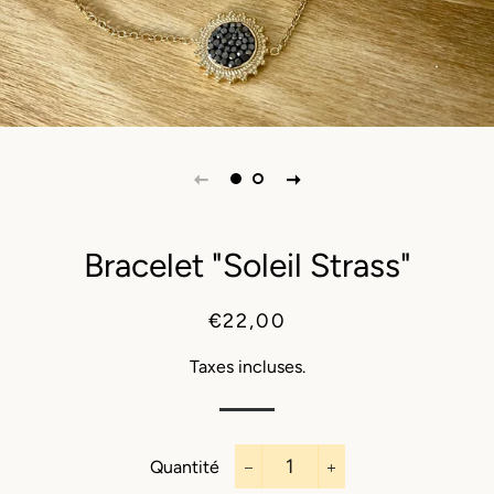
Bracelet "Soleil Strass"
Prix
Prix
€22,00
régulier
réduit
Taxes incluses.
Quantité