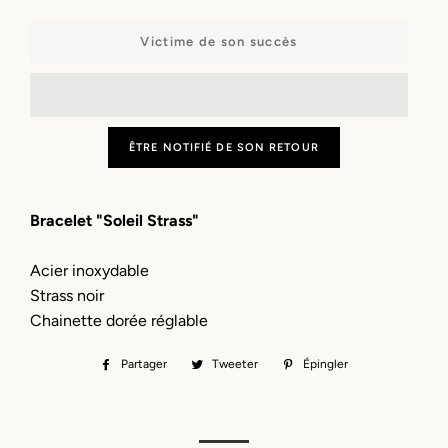
−
+
Victime de son succès
ÊTRE NOTIFIÉ DE SON RETOUR
Bracelet "Soleil Strass"
Acier inoxydable
Strass noir
Chainette dorée réglable
Partager
Partager
Tweeter
Tweeter
Épingler
Épingler
sur
sur
sur
Facebook
Twitter
Pinterest