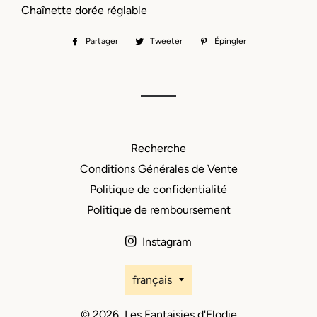
Chaînette dorée réglable
Partager
Partager
Tweeter
Tweeter
Épingler
Épingler
sur
sur
sur
Facebook
Twitter
Pinterest
Recherche
Conditions Générales de Vente
Politique de confidentialité
Politique de remboursement
Instagram
Langue
français
© 2026,
Les Fantaisies d'Elodie