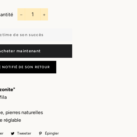
Capes
Bandeaux
Porte-monnaie
Sautoirs
Écharpes
antité
Boucles
−
+
d'oreilles
Masques
Charms & bijoux
ctime de son succès
Manchettes
à personnaliser
Porte clefs
Acheter maintenant
E NOTIFIÉ DE SON RETOUR
zonite"
Mila
e, pierres naturelles
e réglable
er
Partager
Tweeter
Tweeter
Épingler
Épingler