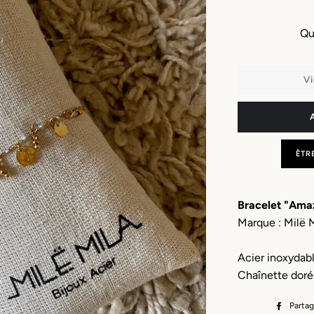
Qu
Vi
ÊTR
Bracelet "Ama
Marque : Milë 
Acier inoxydabl
Chaînette doré
Partag