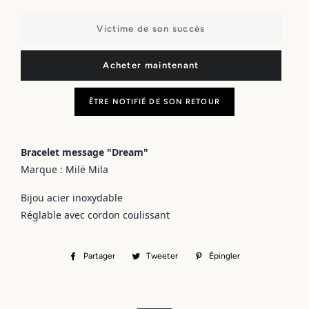
−
+
Victime de son succès
Acheter maintenant
ÊTRE NOTIFIÉ DE SON RETOUR
Bracelet message "Dream"
Marque : Milë Mila
Bijou acier inoxydable
Réglable avec cordon coulissant
Partager
Partager
Tweeter
Tweeter
Épingler
Épingler
sur
sur
sur
Facebook
Twitter
Pinterest