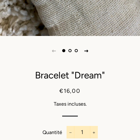
Bracelet "Dream"
Prix
Prix
€16,00
régulier
réduit
Taxes incluses.
Quantité