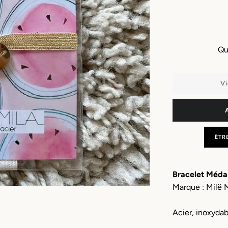
Qu
Vi
ÊTR
Bracelet Méda
Marque : Milë 
Acier, inoxydab