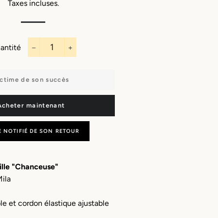
Capes
Bandeaux
Taxes incluses.
Porte-monnaie
Sautoirs
Écharpes
Boucles
d'oreilles
Masques
antité
Charms & bijoux
Manchettes
−
+
à personnaliser
Porte clefs
ctime de son succès
Acheter maintenant
E NOTIFIÉ DE SON RETOUR
ille "Chanceuse"
Mila
le et cordon élastique ajustable