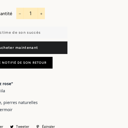
Capes
Bandeaux
Porte-monnaie
Sautoirs
Écharpes
antité
Boucles
−
+
d'oreilles
Masques
Charms & bijoux
ctime de son succès
Manchettes
à personnaliser
Porte clefs
Acheter maintenant
E NOTIFIÉ DE SON RETOUR
z rose"
ila
e, pierres naturelles
fermoir
er
Partager
Tweeter
Tweeter
Épingler
Épingler