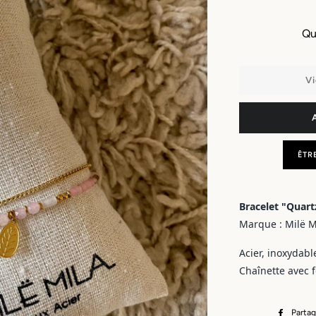
Qu
Vi
ÊTR
Bracelet "Quart
Marque : Milë M
Acier, inoxydabl
Chaînette avec 
Partag