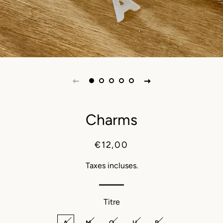
Charms
Prix
Prix
€12,00
régulier
réduit
Taxes incluses.
Titre
A
M
O
U
R