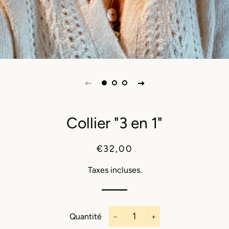
Collier "3 en 1"
Prix
Prix
€32,00
régulier
réduit
Taxes incluses.
Quantité