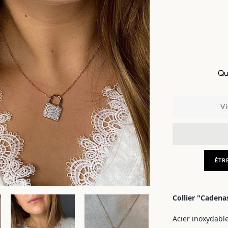
Qu
Vi
ÊTR
Collier "Cadena
Acier inoxydabl