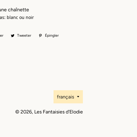
une chaînette
as: blanc ou noir
er
Partager
Tweeter
Tweeter
Épingler
Épingler
sur
sur
sur
Facebook
Twitter
Pinterest
Langue
français
© 2026,
Les Fantaisies d'Elodie