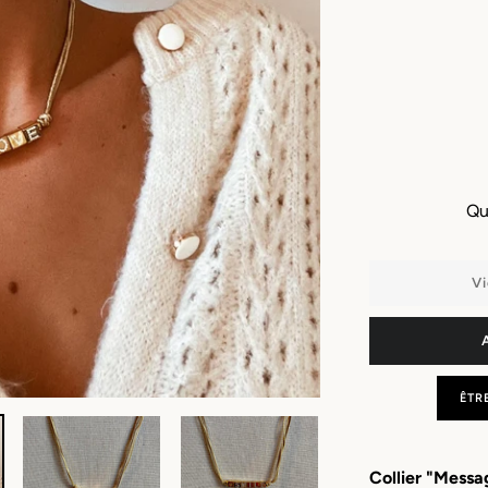
Qu
Vi
ÊTR
Collier "Messa