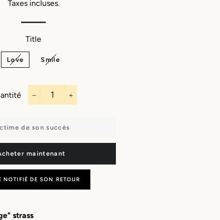
Capes
Bandeaux
Taxes incluses.
Porte-monnaie
Sautoirs
Écharpes
Boucles
d'oreilles
Title
Masques
Charms & bijoux
Manchettes
Love
Smile
à personnaliser
Porte clefs
antité
−
+
ctime de son succès
Acheter maintenant
E NOTIFIÉ DE SON RETOUR
ge" strass