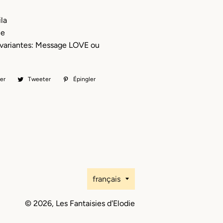
la
le
 variantes: Message LOVE ou
er
Partager
Tweeter
Tweeter
Épingler
Épingler
sur
sur
sur
Facebook
Twitter
Pinterest
Langue
français
© 2026,
Les Fantaisies d'Elodie