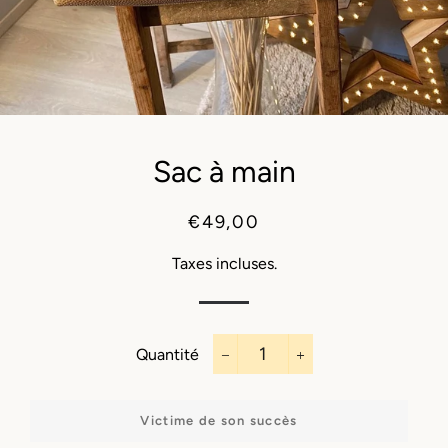
Sac à main
Prix
Prix
€49,00
régulier
réduit
Taxes incluses.
Quantité
−
+
Victime de son succès