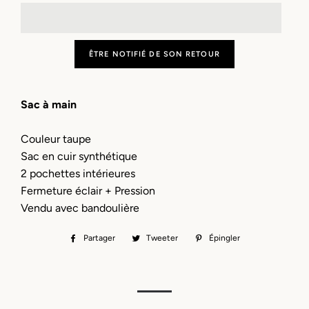
ÊTRE NOTIFIÉ DE SON RETOUR
Sac à main
Couleur taupe
Sac en cuir synthétique
2 pochettes intérieures
Fermeture éclair + Pression
Vendu avec bandoulière
Partager
Partager
Tweeter
Tweeter
Épingler
Épingler
sur
sur
sur
Facebook
Twitter
Pinterest